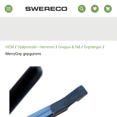
EA
Hem
REA
örelsehjälpmedel
jälpmedel
Hem
emmet
HEM
/
Hjälpmedel i Hemmet
/
Greppa & Nå
/
Griptänger
/
Rörelsehjälpmedel
jukvård
MerryGrip gripgummi
rtopedi
Hjälpmedel i Hemmet
Om
wereco
Sjukvård
ontakt
Ortopedi
Om Swereco