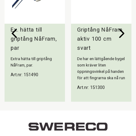
Ex. hätta till
Griptång NåFram
griptång NåFram,
aktiv 100 cm
par
svart
Extra hätta till griptång
De har en lättgående bygel
NåFram, par.
som kräver liten
öppningsvinkel på handen
Art.nr: 151490
för att fingrarna ska nå run
Art.nr: 151300