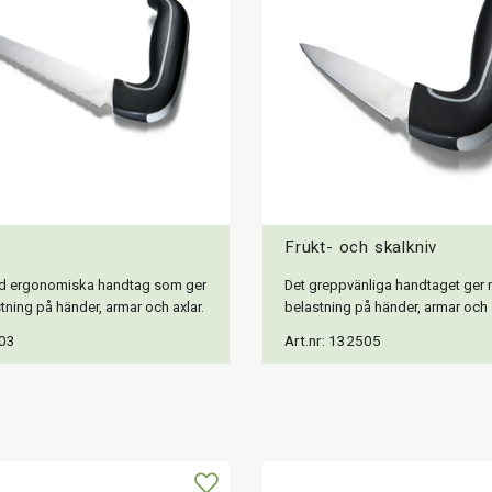
Frukt- och skalkniv
d ergonomiska handtag som ger
Det greppvänliga handtaget ger 
tning på händer, armar och axlar.
belastning på händer, armar och a
503
Art.nr: 132505