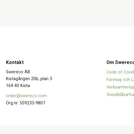
Kontakt
Om Swerec
Swereco AB
Code of Cond
Kistagången 20b, plan 3
Företag och L
164 40 Kista
Verksamhetsp
Visselblåsarfu
order@swereco.com
Org.nr: 559233-9807