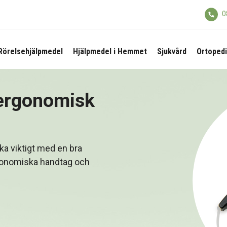
0
Rörelsehjälpmedel
Hjälpmedel i Hemmet
Sjukvård
Ortopedi
 ergonomisk
ika viktigt med en bra
gonomiska handtag och