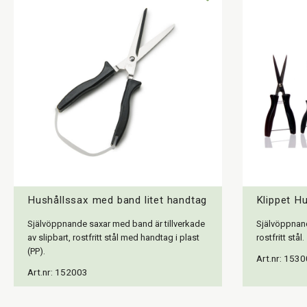
Hushållssax med band litet handtag
Klippet H
Självöppnande saxar med band är tillverkade
Självöppnande
av slipbart, rostfritt stål med handtag i plast
rostfritt stål.
(PP).
Art.nr: 153
Art.nr: 152003