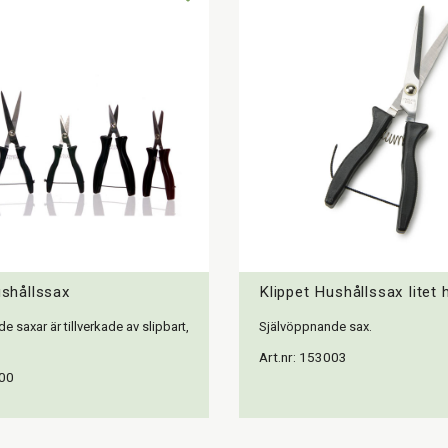
ushållssax
Klippet Hushållssax litet
 saxar är tillverkade av slipbart,
Självöppnande sax.
Art.nr: 153003
000