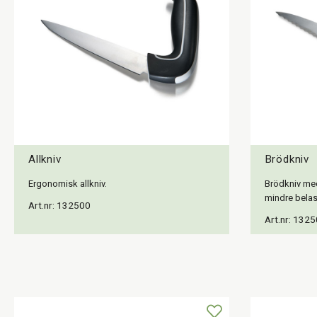
Allkniv
Brödkniv
Ergonomisk allkniv.
Brödkniv me
mindre belas
Art.nr: 132500
Art.nr: 132