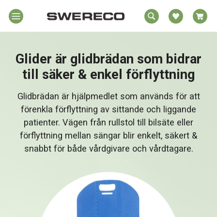
EA
Hem
REA
örelsehjälpmedel
Glider är glidbrädan som bidrar
jälpmedel
Hem
till säker & enkel förflyttning
emmet
Rörelsehjälpmedel
Glidbrädan är hjälpmedlet som används för att
jukvård
förenkla förflyttning av sittande och liggande
rtopedi
Hjälpmedel i Hemmet
patienter. Vägen från rullstol till bilsäte eller
Om
förflyttning mellan sängar blir enkelt, säkert &
wereco
Sjukvård
snabbt för både vårdgivare och vårdtagare.
ontakt
Ortopedi
Om Swereco