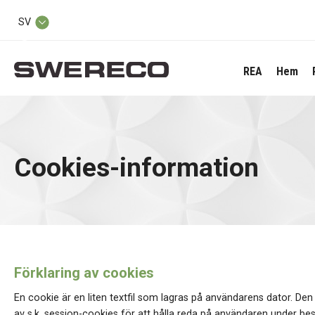
SV
REA
Hem
Cookies-information
Förklaring av cookies
En cookie är en liten textfil som lagras på användarens dator. De
av s.k. session-cookies för att hålla reda på användaren under b