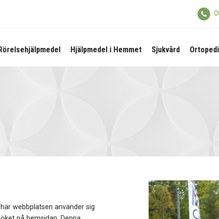
0
Rörelsehjälpmedel
Hjälpmedel i Hemmet
Sjukvård
Ortopedi
n här webbplatsen använder sig
esöket på hemsidan. Denna