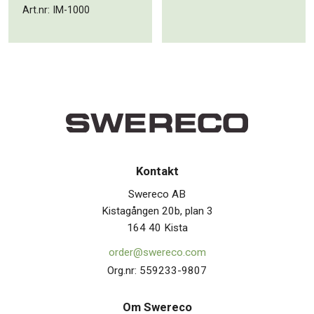
Art.nr: IM-1000
Kontakt
Swereco AB
Kistagången 20b, plan 3
164 40 Kista
order@swereco.com
Org.nr: 559233-9807
Om Swerec
o