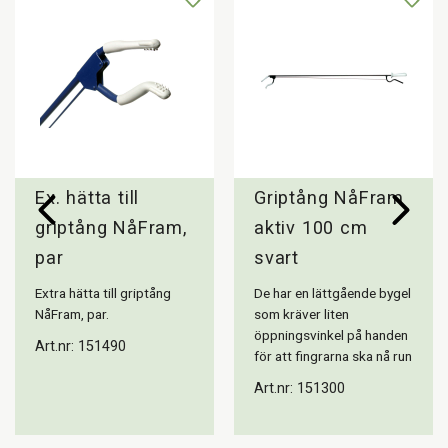
men mycket stark magnet som klarar allt
från knappnålar till nyckelknippor.Tillverkad av
stålrör. Gripklorna har knottriga förstärkta
hättor av åldersbeständig högfriktionsplast.
Tillverkad av stålrör. Hättorna finns som
reservdel.
Ex. hätta till
Griptång NåFram
griptång NåFram,
aktiv 100 cm
par
svart
Extra hätta till griptång
De har en lättgående bygel
NåFram, par.
som kräver liten
öppningsvinkel på handen
Art.nr: 151490
för att fingrarna ska nå run
Art.nr: 151300