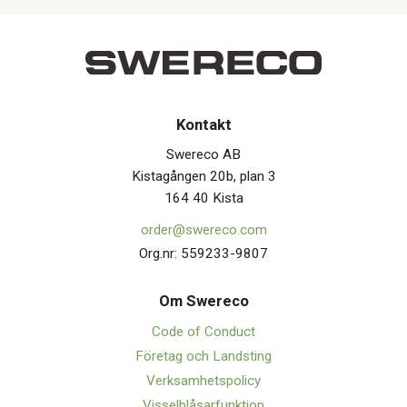
Kontakt
Swereco AB
Kistagången 20b, plan 3
164 40 Kista
order@swereco.com
Org.nr: 559233-9807
Om Swerec
o
Code of Conduct
Företag och Landsting
Verksamhetspolicy
Visselblåsarfunktion