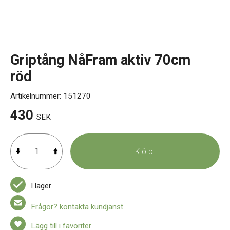
Kontakt
Griptång NåFram aktiv 70cm
röd
Artikelnummer:
151270
430
SEK
Köp
I lager
Frågor? kontakta kundjänst
Lägg till i favoriter