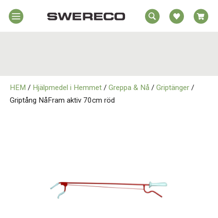
EA
Hem
REA
örelsehjälpmedel
jälpmedel
Hem
emmet
HEM
/
Hjälpmedel i Hemmet
/
Greppa & Nå
/
Griptänger
/
Rörelsehjälpmedel
jukvård
Griptång NåFram aktiv 70cm röd
rtopedi
Hjälpmedel i Hemmet
Om
wereco
Sjukvård
ontakt
Ortopedi
Om Swereco