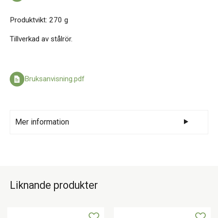
Produktvikt: 270 g
Tillverkad av stålrör.
Bruksanvisning.pdf
Mer information
Swerecos Griptänger är lackerade i olika
färger beroende på längd och har en låg vikt.
De har en lättgående bygel som kräver liten
Liknande produkter
öppningsvinkel på handen för att fingrarna
ska nå runt. Handtaget är bekvämt format
med ett kraftigt glidstopp och har en liten