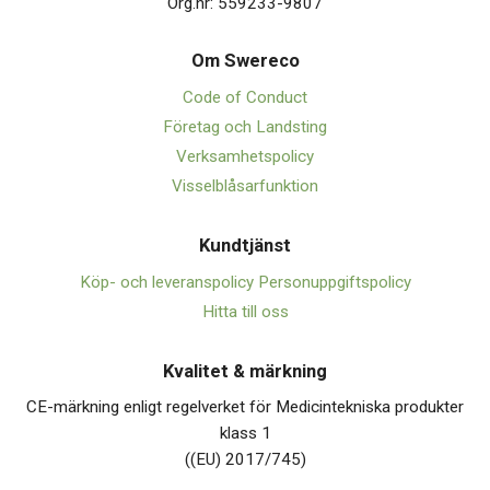
Org.nr: 559233-9807
Om Swerec
o
Code of Conduct
Företag och Landsting
Verksamhetspolicy
Visselblåsarfunktion
Kundtjänst
Köp- och leveranspolicy
Personuppgiftspolicy
Hitta till oss
Kvalitet & märkning
CE-märkning enligt regelverket för Medicintekniska produkter
klass 1
((EU) 2017/745)