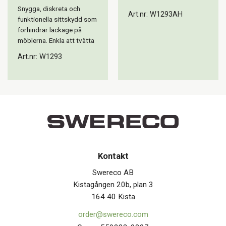
Snygga, diskreta och
Art.nr: W1293AH
funktionella sittskydd som
förhindrar läckage på
möblerna. Enkla att tvätta
Art.nr: W1293
Kontakt
Swereco AB
Kistagången 20b, plan 3
164 40 Kista
order@swereco.com