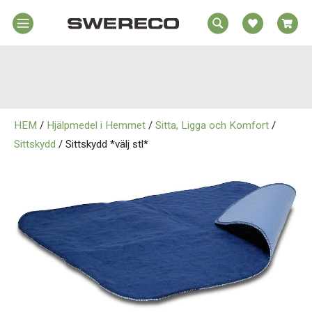
EA
Hem
REA
örelsehjälpmedel
jälpmedel
Hem
emmet
HEM
/
Hjälpmedel i Hemmet
/
Sitta, Ligga och Komfort
/
Rörelsehjälpmedel
jukvård
Sittskydd
/ Sittskydd *välj stl*
rtopedi
Hjälpmedel i Hemmet
Om
wereco
Sjukvård
ontakt
Ortopedi
Om Swereco