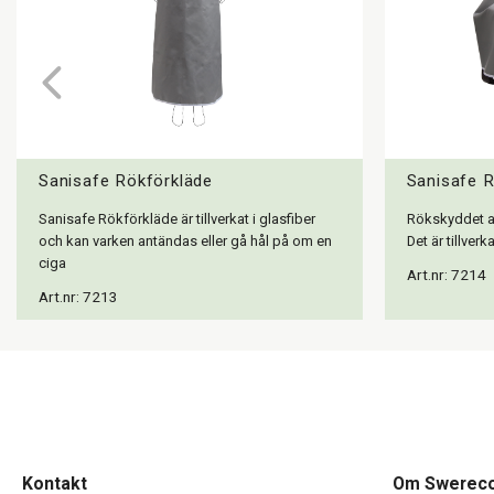
Sanisafe Rökförkläde
Sanisafe 
Sanisafe Rökförkläde är tillverkat i glasfiber
Rökskyddet an
och kan varken antändas eller gå hål på om en
Det är tillverka
ciga
Art.nr: 7214
Art.nr: 7213
Kontakt
Om Swerec