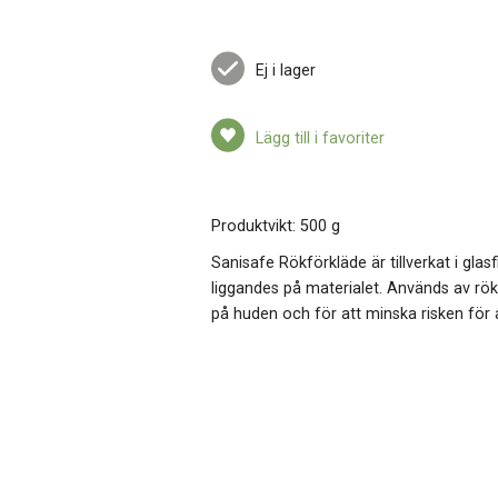
Ej i lager
Lägg till i favoriter
Produktvikt: 500 g
Sanisafe Rökförkläde är tillverkat i glas
liggandes på materialet. Används av rök
på huden och för att minska risken för a