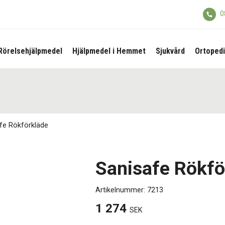
0
Rörelsehjälpmedel
Hjälpmedel i Hemmet
Sjukvård
Ortopedi
fe Rökförkläde
Sanisafe Rökfö
Artikelnummer:
7213
1 274
SEK