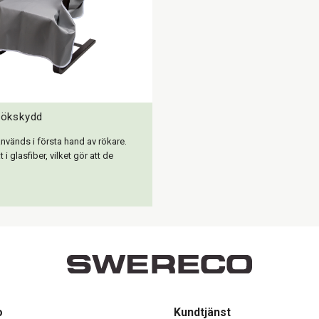
Rökskydd
vänds i första hand av rökare.
t i glasfiber, vilket gör att de
o
Kundtjänst