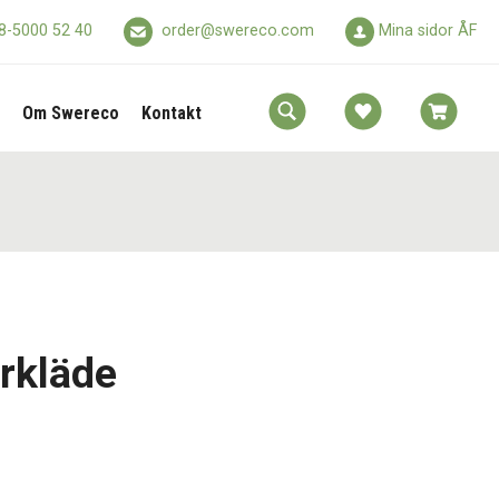
8-5000 52 40
order@swereco.com
Mina sidor ÅF
Om Swereco
Kontakt
rkläde