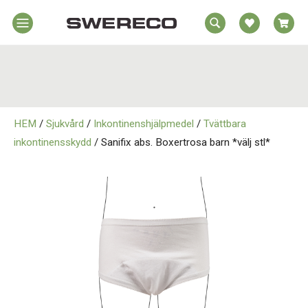
EA
Hem
REA
örelsehjälpmedel
jälpmedel
Hem
emmet
HEM
/
Sjukvård
/
Inkontinenshjälpmedel
/
Tvättbara
Rörelsehjälpmedel
jukvård
inkontinensskydd
/ Sanifix abs. Boxertrosa barn *välj stl*
rtopedi
Hjälpmedel i Hemmet
Om
wereco
Sjukvård
ontakt
Ortopedi
Om Swereco