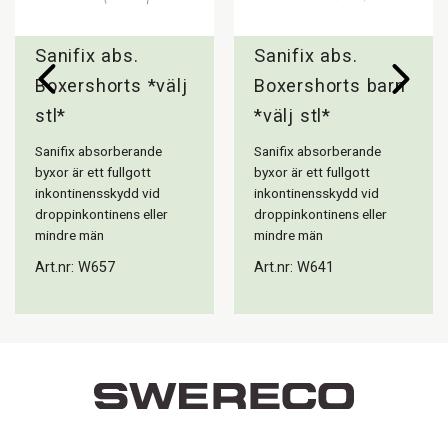
Sanifix abs.
Sanifix abs.
Boxershorts *välj
Boxershorts barn
stl*
*välj stl*
Sanifix absorberande
Sanifix absorberande
byxor är ett fullgott
byxor är ett fullgott
inkontinensskydd vid
inkontinensskydd vid
droppinkontinens eller
droppinkontinens eller
mindre män
mindre män
Art.nr: W657
Art.nr: W641