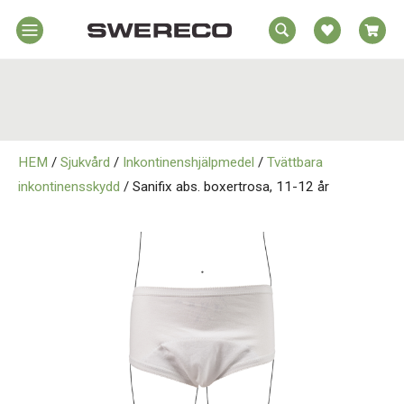
EA
Hem
REA
örelsehjälpmedel
jälpmedel
Hem
emmet
HEM
/
Sjukvård
/
Inkontinenshjälpmedel
/
Tvättbara
Rörelsehjälpmedel
jukvård
inkontinensskydd
/ Sanifix abs. boxertrosa, 11-12 år
rtopedi
Hjälpmedel i Hemmet
Om
wereco
Sjukvård
ontakt
Ortopedi
Om Swereco