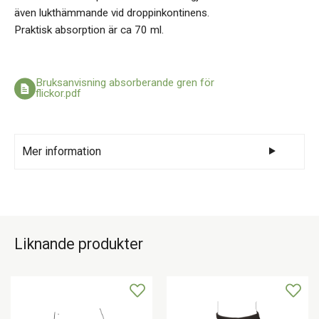
även lukthämmande vid droppinkontinens.
Praktisk absorption är ca 70 ml.
Bruksanvisning absorberande gren för
flickor.pdf
Mer information
Storlekar/ålder: 11-12 år
Färg: Vit
Midjeomfång (cm): 60-80
Liknande produkter
Material: 95% bomull, 5% spandex
Krympning: 5 %