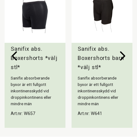
Sanifix abs.
Sanifix abs.
Boxershorts *välj
Boxershorts barn
stl*
*välj stl*
Sanifix absorberande
Sanifix absorberande
byxor är ett fullgott
byxor är ett fullgott
inkontinensskydd vid
inkontinensskydd vid
droppinkontinens eller
droppinkontinens eller
mindre män
mindre män
Art.nr: W657
Art.nr: W641