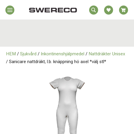
EA
Hem
REA
örelsehjälpmedel
jälpmedel
Hem
emmet
HEM
/
Sjukvård
/
Inkontinenshjälpmedel
/
Nattdräkter Unisex
Rörelsehjälpmedel
jukvård
/ Sanicare nattdräkt, l.b. knäppning hö axel *välj stl*
rtopedi
Hjälpmedel i Hemmet
Om
wereco
Sjukvård
ontakt
Ortopedi
Om Swereco