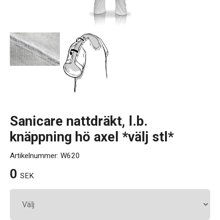
Kontakt
Sanicare nattdräkt, l.b.
knäppning hö axel *välj stl*
Artikelnummer:
W620
0
SEK