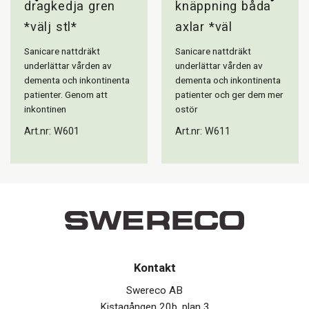
dragkedja gren
knäppning båda
*välj stl*
axlar *väl
Sanicare nattdräkt
Sanicare nattdräkt
underlättar vården av
underlättar vården av
dementa och inkontinenta
dementa och inkontinenta
patienter. Genom att
patienter och ger dem mer
inkontinen
ostör
Art.nr: W601
Art.nr: W611
Kontakt
Swereco AB
Kistagången 20b, plan 3