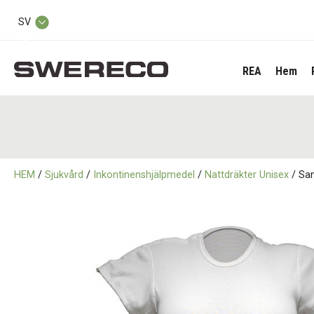
SV
REA
Hem
HEM
/
Sjukvård
/
Inkontinenshjälpmedel
/
Nattdräkter Unisex
/ San