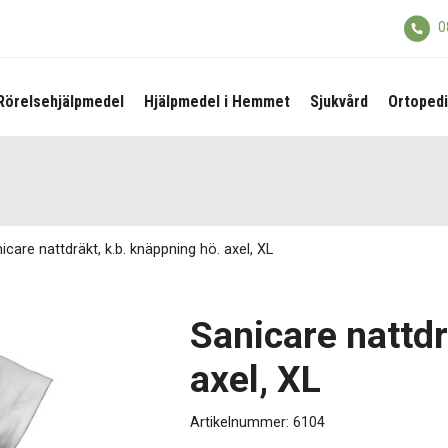
0
Rörelsehjälpmedel
Hjälpmedel i Hemmet
Sjukvård
Ortopedi
icare nattdräkt, k.b. knäppning hö. axel, XL
Sanicare nattdr
axel, XL
Artikelnummer:
6104