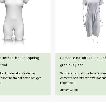
ttdräkt, k.b. knäppning
Sanicare nattdräkt, k.b. k
 *väl
gren *välj stl*
dräkt underlättar vården av
Sanicare nattdräkt underlättar vår
nkontinenta patienter och ger
dementa och inkontinenta patient
r
inkontinen
Art.nr: W600