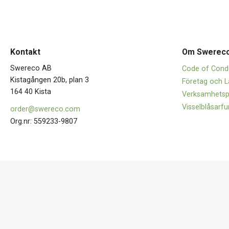
Kontakt
Om Swerec
Swereco AB
Code of Cond
Kistagången 20b, plan 3
Företag och L
164 40 Kista
Verksamhetsp
Visselblåsarfu
order@swereco.com
Org.nr: 559233-9807