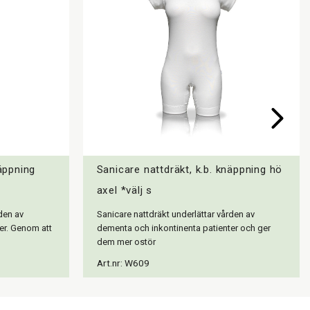
näppning
Sanicare nattdräkt, k.b. knäppning hö
axel *välj s
den av
Sanicare nattdräkt underlättar vården av
er. Genom att
dementa och inkontinenta patienter och ger
dem mer ostör
Art.nr: W609