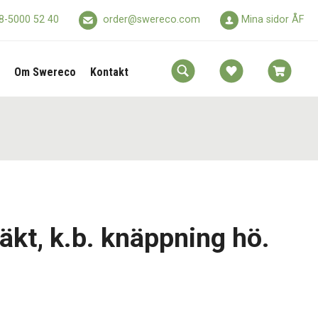
8-5000 52 40
order@swereco.com
Mina sidor ÅF
Om Swereco
Kontakt
äkt, k.b. knäppning hö.