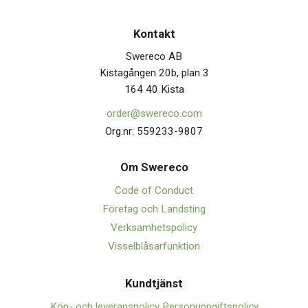
Kontakt
Swereco AB
Kistagången 20b, plan 3
164 40 Kista
order@swereco.com
Org.nr: 559233-9807
Om Swerec
o
Code of Conduct
Företag och Landsting
Verksamhetspolicy
Visselblåsarfunktion
Kundtjänst
Köp- och leveranspolicy
Personuppgiftspolicy