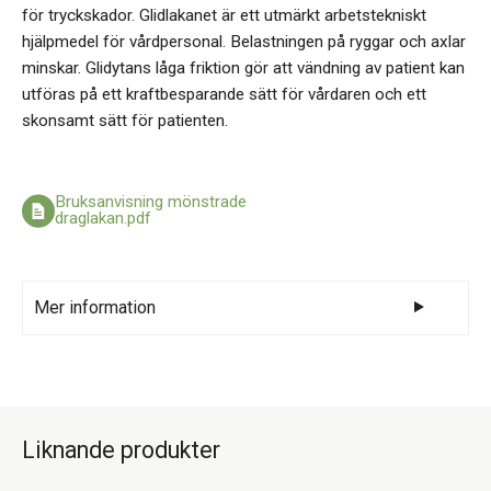
för tryckskador. Glidlakanet är ett utmärkt arbetstekniskt
hjälpmedel för vårdpersonal. Belastningen på ryggar och axlar
minskar. Glidytans låga friktion gör att vändning av patient kan
utföras på ett kraftbesparande sätt för vårdaren och ett
skonsamt sätt för patienten.
Bruksanvisning mönstrade
draglakan.pdf
Mer information
Benämning: Qorpus Vita draglakan, XL,
bredrandigt
Totalyta LxB cm: 140x250
Liknande produkter
Rekommenderas säng bredd, cm: 120