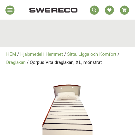
EA
Hem
REA
örelsehjälpmedel
jälpmedel
Hem
emmet
HEM
/
Hjälpmedel i Hemmet
/
Sitta, Ligga och Komfort
/
Rörelsehjälpmedel
jukvård
Draglakan
/ Qorpus Vita draglakan, XL, mönstrat
rtopedi
Hjälpmedel i Hemmet
Om
wereco
Sjukvård
ontakt
Ortopedi
Om Swereco