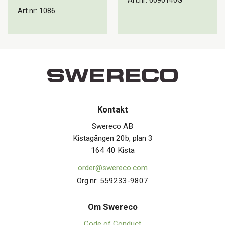
Art.nr: 6090140G
Art.nr: 1086
Kontakt
Swereco AB
Kistagången 20b, plan 3
164 40 Kista
order@swereco.com
Org.nr: 559233-9807
Om Swerec
o
Code of Conduct