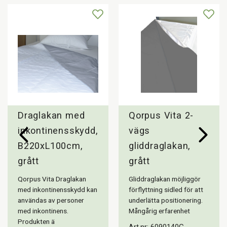
Max brukarvikt kg: 220
Antal produkter/förpackning, st: 1
Antal tvättar: ca 200 i 90 grader
Draglakan med
Qorpus Vita 2-
inkontinensskydd,
vägs
B220xL100cm,
gliddraglakan,
grått
grått
Qorpus Vita Draglakan
Gliddraglakan möjliggör
med inkontinensskydd kan
förflyttning sidled för att
användas av personer
underlätta positionering.
med inkontinens.
Mångårig erfarenhet
Produkten ä