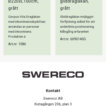
B220xL100cm,
gliddraglakan,
grått
grått
Qorpus Vita Draglakan
Gliddraglakan möjliggör
med inkontinensskydd kan
förflyttning sidled för att
användas av personer
underlätta positionering.
med inkontinens.
Mångårig erfarenhet
Produkten ä
Art.nr: 6090140G
Art.nr: 1086
Kontakt
Swereco AB
Kistagången 20b, plan 3