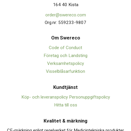
164 40 Kista
order@swereco.com
Org.nr: 559233-9807
Om Swerec
o
Code of Conduct
Företag och Landsting
Verksamhetspolicy
Visselblåsarfunktion
Kundtjänst
Köp- och leveranspolicy
Personuppgiftspolicy
Hitta till oss
Kvalitet & märkning
CE-märkning enligt regelverket för Medicintekniska produkter