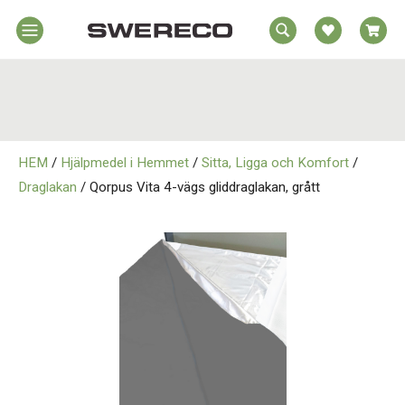
EA
Hem
REA
örelsehjälpmedel
jälpmedel
Hem
emmet
HEM
/
Hjälpmedel i Hemmet
/
Sitta, Ligga och Komfort
/
Rörelsehjälpmedel
jukvård
Draglakan
/ Qorpus Vita 4-vägs gliddraglakan, grått
rtopedi
Hjälpmedel i Hemmet
Om
wereco
Sjukvård
ontakt
Ortopedi
Om Swereco