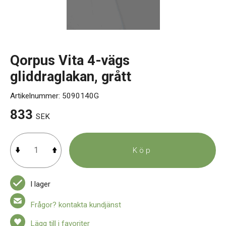
Kontakt
Qorpus Vita 4-vägs
gliddraglakan, grått
Artikelnummer:
5090140G
833
SEK
Köp
I lager
Frågor? kontakta kundjänst
Lägg till i favoriter