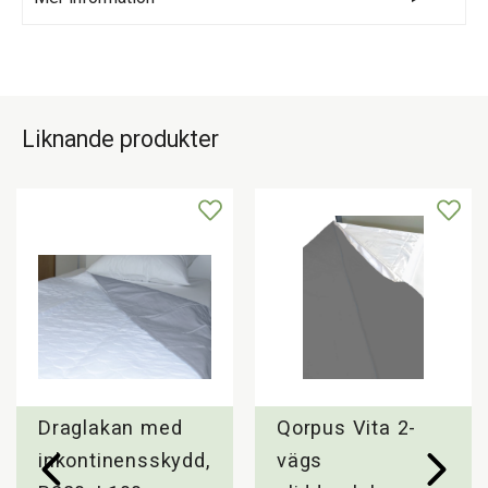
Totalyta L: B220 x L140 cm
Glidyta: B146 x L140 cm
Rekommenderas säng bredd: 90 - 120 cm
Liknande produkter
Max brukarvikt: 220 kg
Färg: Grått
Material
Liggytan
Glidytan: 50 % Bomull, 50 % Polyester
100 % Polyester
Övriga information: Produkt innehåller inte
PVC
Draglakan med
Qorpus Vita 2-
inkontinensskydd,
vägs