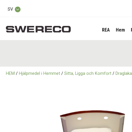
SV
REA
Hem
HEM
/
Hjälpmedel i Hemmet
/
Sitta, Ligga och Komfort
/
Draglak