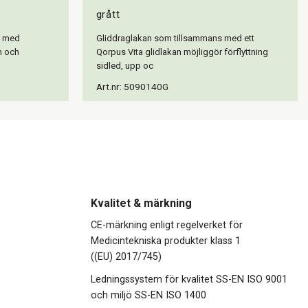
grått
s med
Gliddraglakan som tillsammans med ett
n och
Qorpus Vita glidlakan möjliggör förflyttning
sidled, upp oc
Art.nr: 5090140G
Kvalitet & märkning
CE-märkning enligt regelverket för
Medicintekniska produkter klass 1
((EU) 2017/745)
Ledningssystem för kvalitet SS-EN ISO 9001
och miljö SS-EN ISO 1400