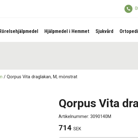
0
Rörelsehjälpmedel
Hjälpmedel i Hemmet
Sjukvård
Ortopedi
an
/ Qorpus Vita draglakan, M, mönstrat
Qorpus Vita dr
Artikelnummer:
3090140M
714
SEK