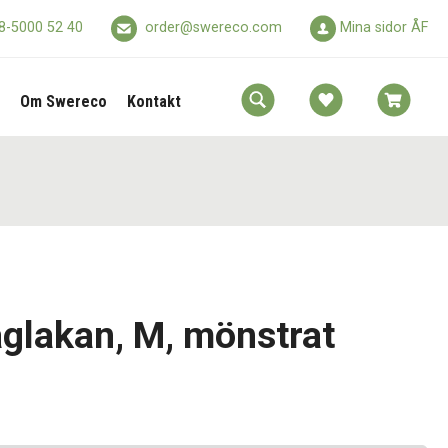
8-5000 52 40
order@swereco.com
Mina sidor ÅF
Om Swereco
Kontakt
aglakan, M, mönstrat