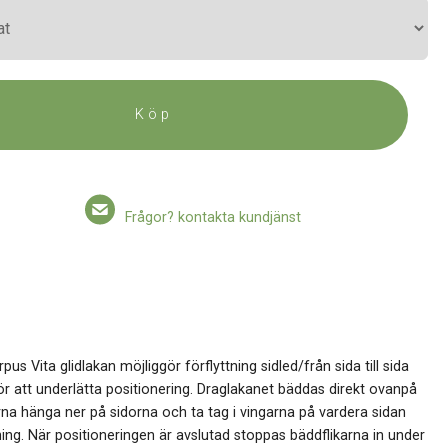
Köp
Frågor? kontakta kundjänst
 Vita glidlakan möjliggör förflyttning sidled/från sida till sida
ör att underlätta positionering. Draglakanet bäddas direkt ovanpå
karna hänga ner på sidorna och ta tag i vingarna på vardera sidan
tning. När positioneringen är avslutad stoppas bäddflikarna in under