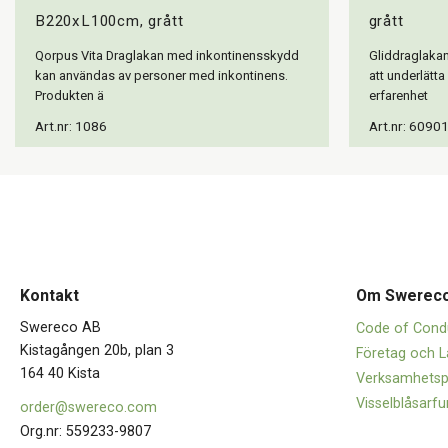
B220xL100cm, grått
grått
Qorpus Vita Draglakan med inkontinensskydd
Gliddraglakan 
kan användas av personer med inkontinens.
att underlätt
Produkten ä
erfarenhet
Art.nr: 1086
Art.nr: 6090
Kontakt
Om Swerec
Swereco AB
Code of Cond
Kistagången 20b, plan 3
Företag och L
164 40 Kista
Verksamhetsp
Visselblåsarfu
order@swereco.com
Org.nr: 559233-9807