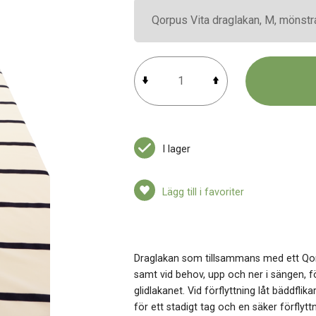
I lager
Lägg till i favoriter
Draglakan som tillsammans med ett Qorpus
samt vid behov, upp och ner i sängen, f
glidlakanet. Vid förflyttning låt bäddfli
för ett stadigt tag och en säker förflyt