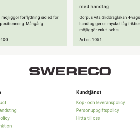
med handtag
möjliggör förflyttning sidled för
Qorpus Vita Gliddraglakan 4-väg
a positionering. Mångårig
handtag ger en mycket låg friktio
möjliggör enkel och s
140G
Art.nr: 1051
o
Kundtjänst
uct
Köp- och leveranspolicy
andsting
Personuppgiftspolicy
olicy
Hitta till oss
nktion