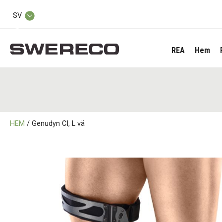
SV
REA
Hem
HEM
/ Genudyn CI, L vä