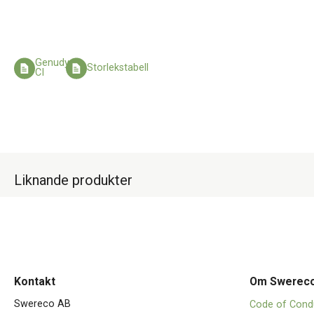
Genudyn
Storlekstabell
CI
Liknande produkter
Kontakt
Om Swerec
Swereco AB
Code of Cond