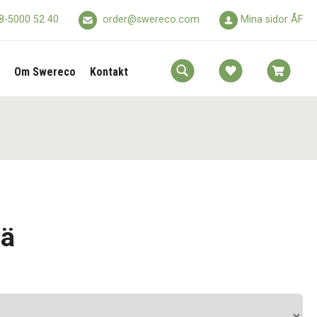
8-5000 52 40
order@swereco.com
Mina sidor ÅF
Om Swereco
Kontakt
vä