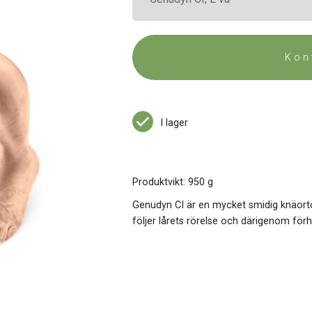
Kon
I lager
Produktvikt: 950 g
Genudyn CI är en mycket smidig knäortos
följer lårets rörelse och därigenom för