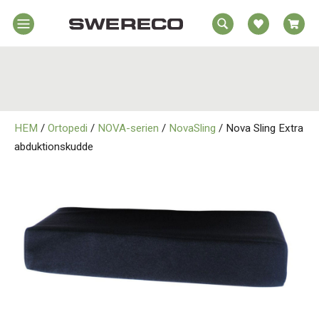
EA
Hem
REA
örelsehjälpmedel
jälpmedel
Hem
emmet
HEM
/
Ortopedi
/
NOVA-serien
/
NovaSling
/ Nova Sling Extra
Rörelsehjälpmedel
jukvård
abduktionskudde
rtopedi
Hjälpmedel i Hemmet
Om
wereco
Sjukvård
ontakt
Ortopedi
Om Swereco