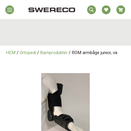
EA
Hem
REA
örelsehjälpmedel
jälpmedel
Hem
emmet
HEM
/
Ortopedi
/
Barnprodukter
/ ROM armbåge junior, vä
Rörelsehjälpmedel
jukvård
rtopedi
Hjälpmedel i Hemmet
Om
wereco
Sjukvård
ontakt
Ortopedi
Om Swereco