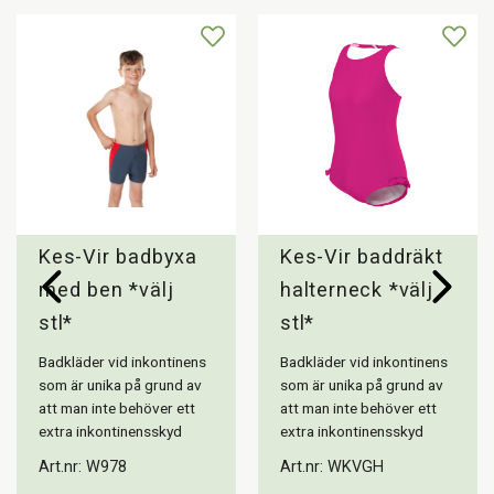
Kes-Vir badbyxa
Kes-Vir baddräkt
med ben *välj
halterneck *välj
stl*
stl*
Badkläder vid inkontinens
Badkläder vid inkontinens
som är unika på grund av
som är unika på grund av
att man inte behöver ett
att man inte behöver ett
extra inkontinensskyd
extra inkontinensskyd
Art.nr: W978
Art.nr: WKVGH