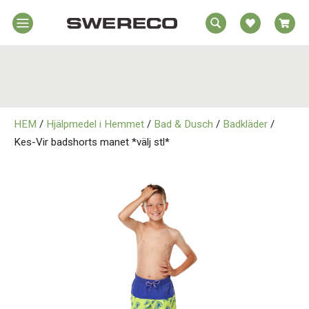
EA
Hem
REA
örelsehjälpmedel
jälpmedel
Hem
emmet
HEM
/
Hjälpmedel i Hemmet
/
Bad & Dusch
/
Badkläder
/
Rörelsehjälpmedel
jukvård
Kes-Vir badshorts manet *välj stl*
rtopedi
Hjälpmedel i Hemmet
Om
wereco
Sjukvård
ontakt
Ortopedi
Om Swereco