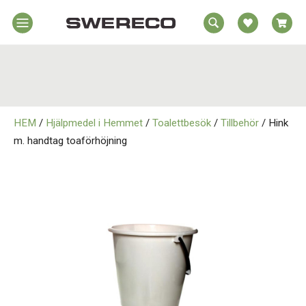
EA
Hem
REA
örelsehjälpmedel
jälpmedel
Hem
emmet
HEM
/
Hjälpmedel i Hemmet
/
Toalettbesök
/
Tillbehör
/ Hink
Rörelsehjälpmedel
jukvård
m. handtag toaförhöjning
rtopedi
Hjälpmedel i Hemmet
Om
wereco
Sjukvård
ontakt
Ortopedi
Om Swereco