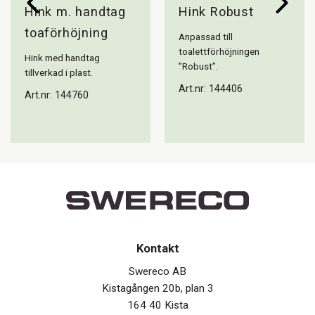
Hink m. handtag
Hink Robust
toaförhöjning
Anpassad till
toalettförhöjningen
Hink med handtag
”Robust”.
tillverkad i plast.
Art.nr: 144406
Art.nr: 144760
Kontakt
Swereco AB
Kistagången 20b, plan 3
164 40 Kista