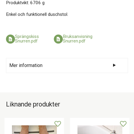
Produktvikt: 6706 g
Enkel och funktionell duschstol.
Sprängskiss
Bruksanvisning
Snurren.pdf
Snurren.pdf
Mer information
Helsvetsad konstruktion med rörliga delar i
rostfritt stål och belagd med en vit slitstark
pulverlack. Stolen spärras automatiskt var
Liknande produkter
90:e grad med en spärr som man lätt frigör
genom att trycka ned den fjädrande spaken.
Spaken går lätt att flytta från höger till
vänster sida. Sits och rygg är tillverkade i