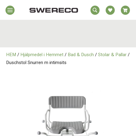
EA
Hem
REA
örelsehjälpmedel
jälpmedel
Hem
emmet
HEM
/
Hjälpmedel i Hemmet
/
Bad & Dusch
/
Stolar & Pallar
/
Rörelsehjälpmedel
jukvård
Duschstol Snurren m intimsits
rtopedi
Hjälpmedel i Hemmet
Om
wereco
Sjukvård
ontakt
Ortopedi
Om Swereco