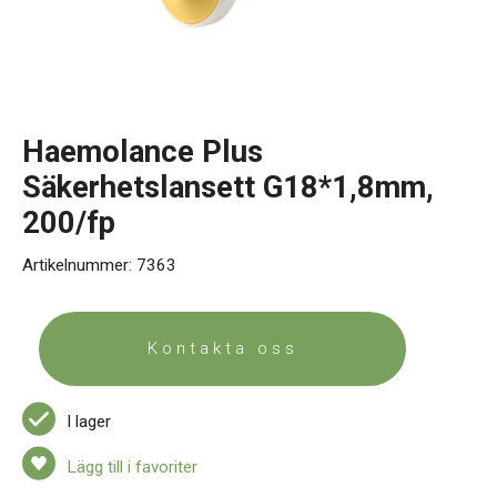
Kontakt
Haemolance Plus
Säkerhetslansett G18*1,8mm,
200/fp
Artikelnummer:
7363
Kontakta oss
I lager
Lägg till i favoriter