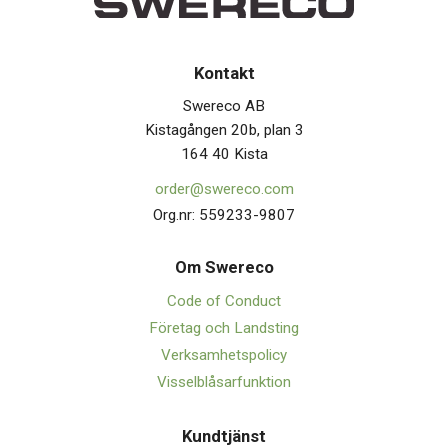
Kontakt
Swereco AB
Kistagången 20b, plan 3
164 40 Kista
order@swereco.com
Org.nr: 559233-9807
Om Swerec
o
Code of Conduct
Företag och Landsting
Verksamhetspolicy
Visselblåsarfunktion
Kundtjänst