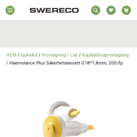
EA
Hem
REA
örelsehjälpmedel
jälpmedel
Hem
emmet
HEM
/
Sjukvård
/
Provtagning / Lab
/
Kapillärblodprovtagning
Rörelsehjälpmedel
jukvård
/ Haemolance Plus Säkerhetslansett G18*1,8mm, 200/fp
rtopedi
Hjälpmedel i Hemmet
Om
wereco
Sjukvård
ontakt
Ortopedi
Om Swereco