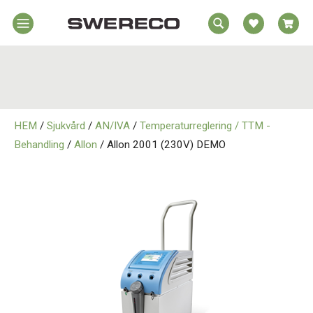
EA
Hem
REA
örelsehjälpmedel
jälpmedel
Hem
emmet
HEM
/
Sjukvård
/
AN/IVA
/
Temperaturreglering / TTM -
Rörelsehjälpmedel
jukvård
Behandling
/
Allon
/ Allon 2001 (230V) DEMO
rtopedi
Hjälpmedel i Hemmet
Om
wereco
Sjukvård
ontakt
Ortopedi
Om Swereco