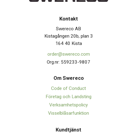
Kontakt
Swereco AB
Kistagången 20b, plan 3
164 40 Kista
order@swereco.com
Org.nr: 559233-9807
Om Swerec
o
Code of Conduct
Företag och Landsting
Verksamhetspolicy
Visselblåsarfunktion
Kundtjänst