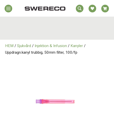
EA
Hem
REA
örelsehjälpmedel
jälpmedel
Hem
emmet
HEM
/
Sjukvård
/
Injektion & Infusion
/
Kanyler
/
Rörelsehjälpmedel
jukvård
Uppdragn.kanyl trubbig, 50mm filter, 100/fp
rtopedi
Hjälpmedel i Hemmet
Om
wereco
Sjukvård
ontakt
Ortopedi
Om Swereco