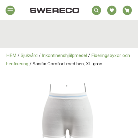
EA
Hem
REA
örelsehjälpmedel
jälpmedel
Hem
emmet
HEM
/
Sjukvård
/
Inkontinenshjälpmedel
/
Fixeringsbyxor och
Rörelsehjälpmedel
jukvård
benfixering
/ Sanifix Comfort med ben, XL grön
rtopedi
Hjälpmedel i Hemmet
Om
wereco
Sjukvård
ontakt
Ortopedi
Om Swereco