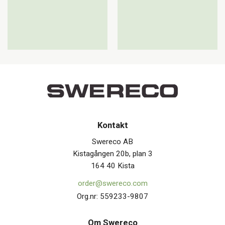
Kontakt
Swereco AB
Kistagången 20b, plan 3
164 40 Kista
order@swereco.com
Org.nr: 559233-9807
Om Swerec
o