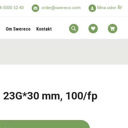
8-5000 52 40
order@swereco.com
Mina sidor ÅF
Om Swereco
Kontakt
l 23G*30 mm, 100/fp