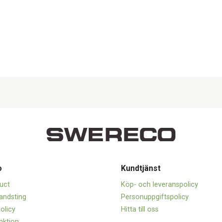
o
Kundtjänst
uct
Köp- och leveranspolicy
andsting
Personuppgiftspolicy
olicy
Hitta till oss
nktion