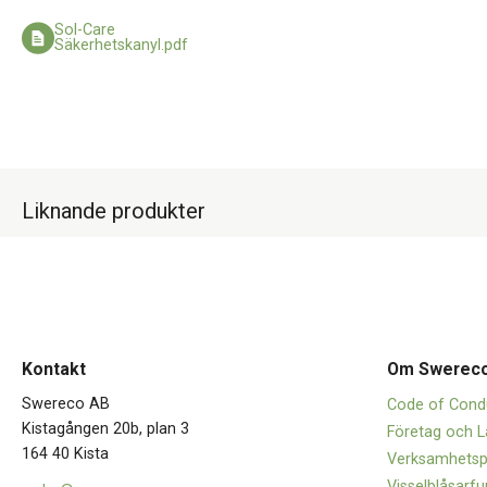
Sol-Care
Säkerhetskanyl.pdf
Liknande produkter
Kontakt
Om Swerec
Swereco AB
Code of Cond
Kistagången 20b, plan 3
Företag och L
164 40 Kista
Verksamhetsp
Visselblåsarfu