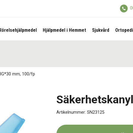
0
Rörelsehjälpmedel
Hjälpmedel i Hemmet
Sjukvård
Ortopedi
23G*30 mm, 100/fp
Säkerhetskany
Artikelnummer:
SN23125