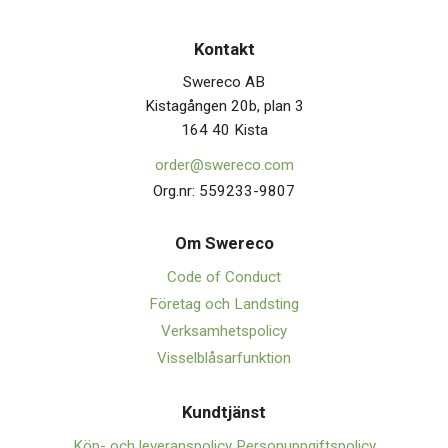
Kontakt
Swereco AB
Kistagången 20b, plan 3
164 40 Kista
order@swereco.com
Org.nr: 559233-9807
Om Swerec
o
Code of Conduct
Företag och Landsting
Verksamhetspolicy
Visselblåsarfunktion
Kundtjänst
Köp- och leveranspolicy
Personuppgiftspolicy