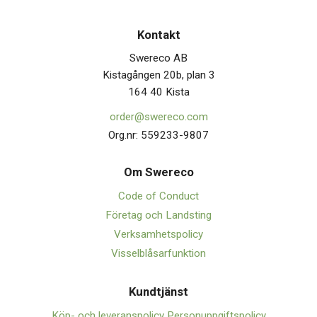
Kontakt
Swereco AB
Kistagången 20b, plan 3
164 40 Kista
order@swereco.com
Org.nr: 559233-9807
Om Swerec
o
Code of Conduct
Företag och Landsting
Verksamhetspolicy
Visselblåsarfunktion
Kundtjänst
Köp- och leveranspolicy
Personuppgiftspolicy