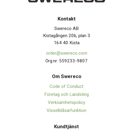
Kontakt
Swereco AB
Kistagången 20b, plan 3
164 40 Kista
order@swereco.com
Org.nr: 559233-9807
Om Swerec
o
Code of Conduct
Företag och Landsting
Verksamhetspolicy
Visselblåsarfunktion
Kundtjänst