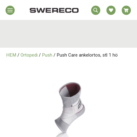
EA
Hem
REA
örelsehjälpmedel
jälpmedel
Hem
emmet
HEM
/
Ortopedi
/
Push
/ Push Care ankelortos, stl 1 hö
Rörelsehjälpmedel
jukvård
rtopedi
Hjälpmedel i Hemmet
Om
wereco
Sjukvård
ontakt
Ortopedi
Om Swereco