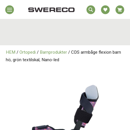
EA
Hem
REA
örelsehjälpmedel
jälpmedel
Hem
emmet
HEM
/
Ortopedi
/
Barnprodukter
/ CDS armbåge flexion barn
Rörelsehjälpmedel
jukvård
hö, grön textilskal, Nano-led
rtopedi
Hjälpmedel i Hemmet
Om
wereco
Sjukvård
ontakt
Ortopedi
Om Swereco