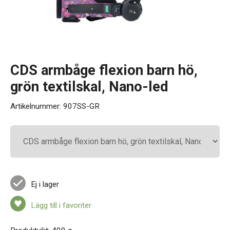
Kontakt
CDS armbåge flexion barn hö,
grön textilskal, Nano-led
Artikelnummer:
907SS-GR
Ej i lager
Lägg till i favoriter