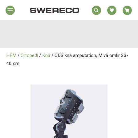
EA
Hem
REA
örelsehjälpmedel
jälpmedel
Hem
emmet
HEM
/
Ortopedi
/
Knä
/ CDS knä amputation, M vä omkr 33-
Rörelsehjälpmedel
jukvård
40 cm
rtopedi
Hjälpmedel i Hemmet
Om
wereco
Sjukvård
ontakt
Ortopedi
Om Swereco